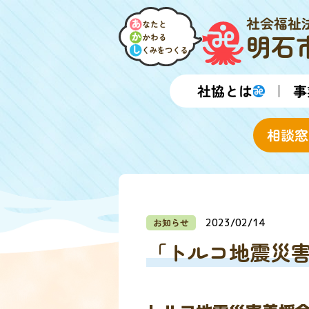
社会福祉
明石
社協とは
事
相談窓
お知らせ
2023/02/14
「トルコ地震災