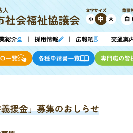
法人
背景
文字サイズ
市
社会福祉協議会
中
白
小
大
業紹介
採用情報
交通案
広報紙
各種申請書一覧
専門職の皆
口一覧
害義援金」募集のおしらせ