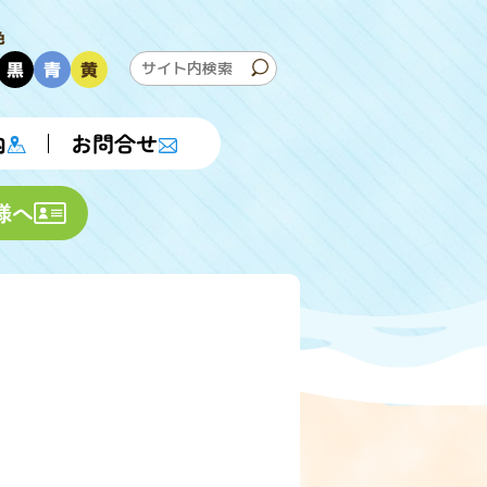
色
黒
青
黄
内
お問合せ
様へ