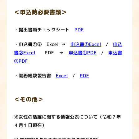
＜申込時必要書類＞
・提出書類チェックシート
PDF
・申込書①② Excel →
申込書①E
xcel
/
申込
書②Excel
PDF →
申込書①PDF
/
申込書
②PDF
・職務経験報告書
Excel
/
PDF
＜その他＞
※女性の活躍に関する情報公表について（令和７年
４月１日現在）