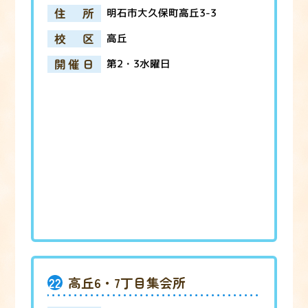
住所
明石市大久保町高丘3-3
校区
高丘
開催日
第2・3水曜日
22
高丘6・7丁目集会所