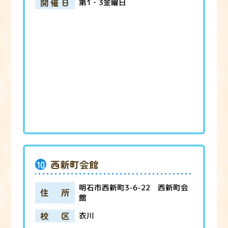
開催日
第1・3金曜日
10
西新町会館
明石市西新町3-6-22 西新町会
住所
館
校区
衣川