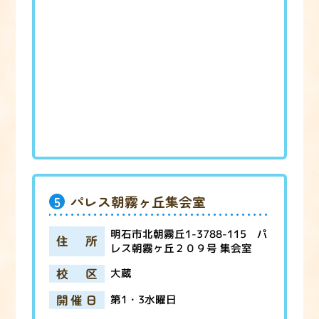
5
パレス朝霧ヶ丘集会室
明石市北朝霧丘1-3788-115 パ
住所
レス朝霧ヶ丘２０９号 集会室
校区
大蔵
開催日
第1・3水曜日