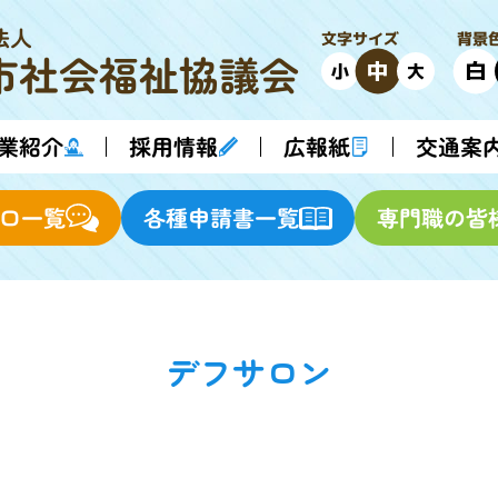
法人
背景
文字サイズ
市
社会福祉協議会
中
白
小
大
業紹介
採用情報
交通案
広報紙
各種申請書一覧
専門職の皆
口一覧
デフサロン