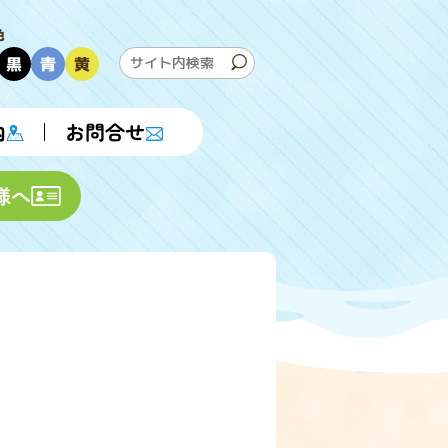
色
黒
青
黄
内
お問合せ
様へ