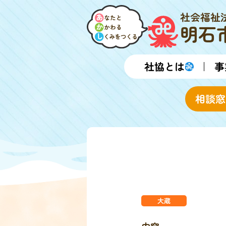
社会福祉
明石
社協とは
事
相談窓
大蔵