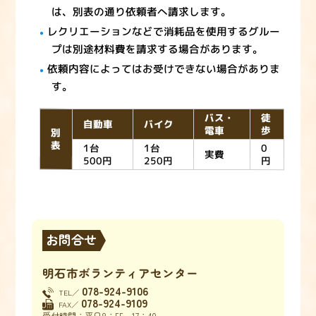
は、別表の通り依頼者へ請求します。
レクリエーションなどで消耗品を使用するグルー
プは別途材料費を請求する場合があります。
依頼内容によってはお受けできない場合がありま
す。
バス・
徒
自動車
バイク
電車
歩
別
表
1台
1台
0
実費
500円
250円
円
お問合せ
明石市ボランティアセンター
078-924-9106
TEL／
078-924-9109
FAX／
受付時間：平日8：55～17：40