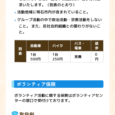
求いたします。（別表のとおり）
活動地域に明石市内が含まれていること。
グループ活動の中で政治活動・宗教活動をしない
こと。 また、反社会的組織との関わりがないこ
と。
バス・
徒
自動車
バイク
電車
歩
別
表
1台
1台
0
実費
500円
250円
円
ボランティア保険
ボランティア活動に関する保険はボランティアセン
ターの窓口で受付けております。
取扱例