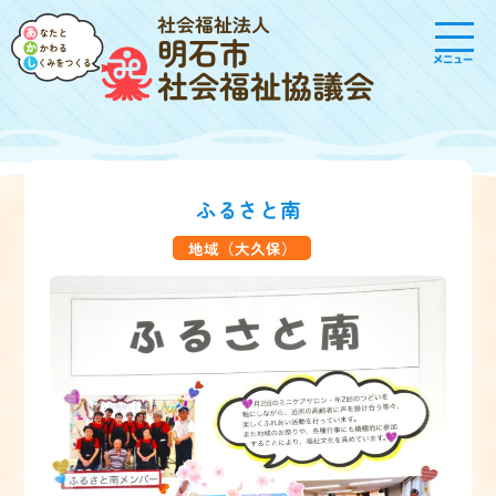
社会福祉法人
明石市
メニュー
社会福祉協議会
ふるさと南
地域（大久保）