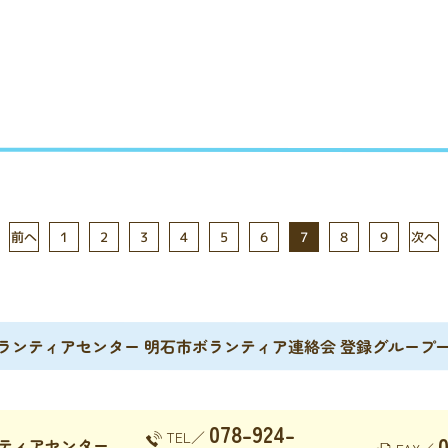
前へ
次へ
1
2
3
4
5
6
8
9
7
市ボランティアセンター 明石市ボランティア連絡会 登録グループ
078-924-
TEL／
ティアセンター