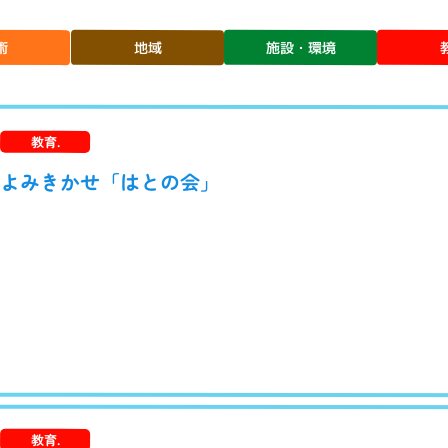
施設・環境
術
地域
教育.
よみきかせ「はとの会」
教育.