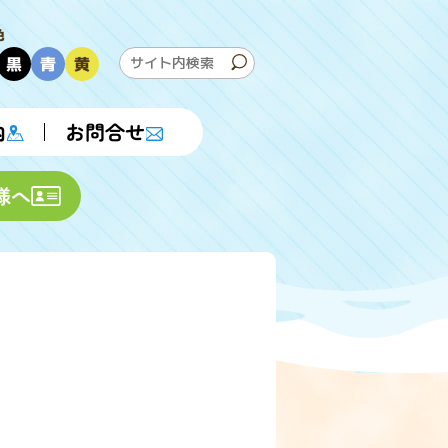
色
黒
青
黄
内
お問合せ
様へ