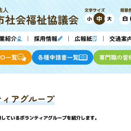
法人
背景
文字サイズ
市
社会福祉協議会
中
白
小
大
業紹介
採用情報
交通案
広報紙
各種申請書一覧
専門職の皆
口一覧
ティアグループ
録しているボランティアグループを紹介します。