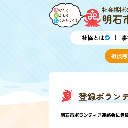
社会福祉
明石
社協とは
事
相談窓
登録ボラン
明石市ボランティア連絡会に登