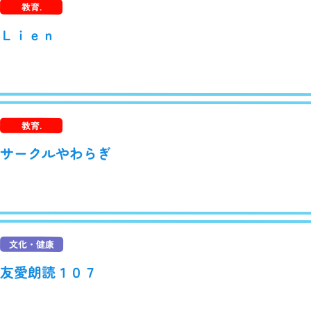
教育.
Ｌｉｅｎ
教育.
サークルやわらぎ
文化・健康
友愛朗読１０７