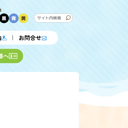
色
黒
青
黄
内
お問合せ
様へ