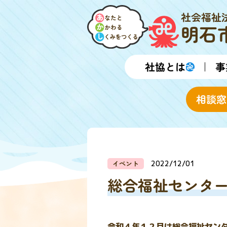
社会福祉
明石
社協とは
事
相談窓
イベント
2022/12/01
総合福祉センター
令和４年１２月は総合福祉セン