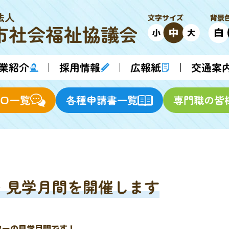
法人
背景
文字サイズ
市
社会福祉協議会
中
白
小
大
業紹介
採用情報
交通案
広報紙
各種申請書一覧
専門職の皆
口一覧
 見学月間を開催します
ターの見学月間です！