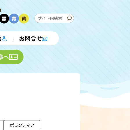
色
黒
青
黄
内
お問合せ
様へ
ボランティア