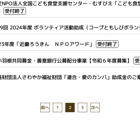
定NPO法人全国こども食堂支援センター・むすびえ「こども食
」
受付終了
29回 2024年度 ボランティア活動助成（コープともしびボラ
023年度「近畿ろうきん ＮＰＯアワード」
受付終了
い羽根共同募金・善意銀行公募配分事業【令和６年度募集】
受
益財団法人さわやか福祉財団「連合・愛のカンパ」助成金のご
前へ
次へ
1
3
2