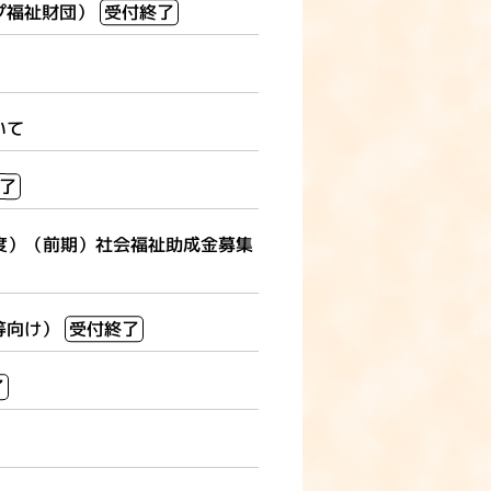
プ福祉財団）
受付終了
いて
了
年度）（前期）社会福祉助成金募集
等向け）
受付終了
了