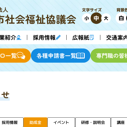
法人
背景
文字サイズ
市
社会福祉協議会
中
白
小
大
業紹介
採用情報
交通案
広報紙
各種申請書一覧
専門職の皆
口一覧
らせ
研修・説明会
採用情報
イベント
助成金
講座