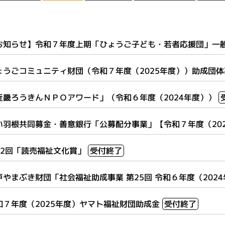
お知らせ】令和７年度上期「ひょうご子ども・若者応援団」一
ょうごコミュニティ財団（令和７年度（2025年度））助成団
近畿ろうきんＮＰＯアワード」（令和６年度（2024年度））
い羽根共同募金・善意銀行「公募配分事業」【令和７年度（20
22回「読売福祉文化賞」
受付終了
戸やまぶき財団「社会福祉助成事業 第25回 令和６年度（202
和７年度（2025年度）ヤマト福祉財団助成金
受付終了