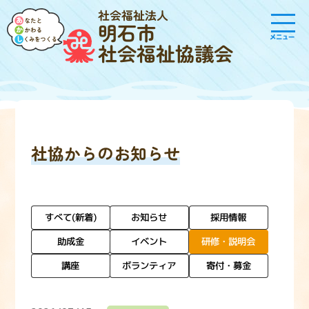
社会福祉法人
明石市
メニュー
社会福祉協議会
社協からのお知らせ
すべて(新着)
お知らせ
採用情報
研修・説明会
イベント
助成金
ボランティア
寄付・募金
講座