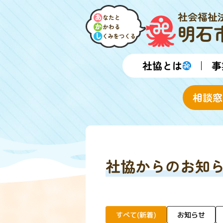
社会福祉
明石
社協とは
事
相談窓
社協からのお知
すべて(新着)
お知らせ