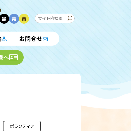
色
黒
青
黄
内
お問合せ
様へ
ボランティア