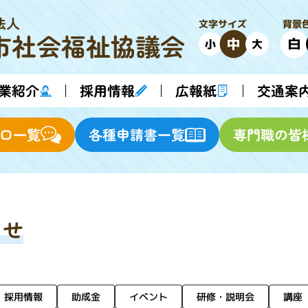
法人
背景
文字サイズ
市
社会福祉協議会
中
白
小
大
業紹介
採用情報
交通案
広報紙
各種申請書一覧
専門職の皆
口一覧
らせ
研修・説明会
採用情報
イベント
助成金
講座