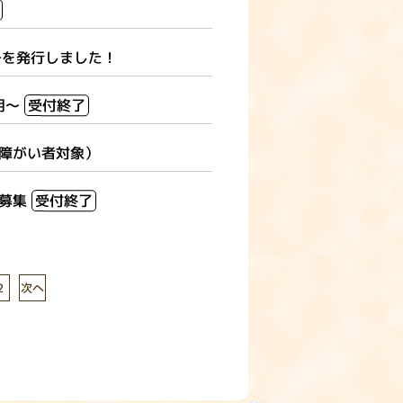
号を発行しました！
用～
受付終了
覚障がい者対象）
体募集
受付終了
次へ
2