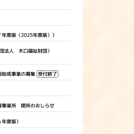
年度版（2025年度版））
財団法人 木口福祉財団）
般助成事業の募集
受付終了
援事業所 閉所のおしらせ
６年度版）