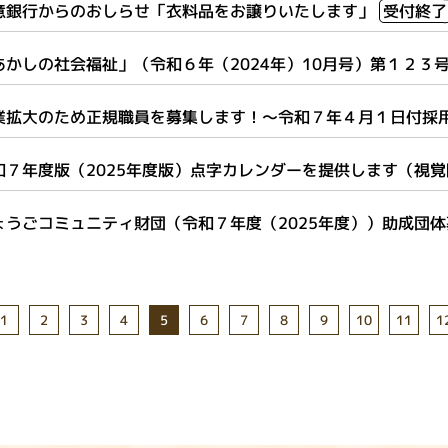
意銀行からのおしらせ「衣料品をお譲りいたします」
受付終了
あかしの社会福祉」（令和６年（2024年）10月号）第１２３
業拡大のため正規職員を募集します！～令和７年４月１日付採
和７年度版（2025年度版）点字カレンダーを提供します（視
ょうごコミュニティ財団（令和７年度（2025年度））助成団
10
11
1
1
2
3
4
6
7
8
9
5